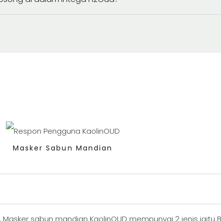
Masker Sabun Mandian
. Masker sabun mandian KaolinOUD mempunyai 2 jenis iaitu Bl