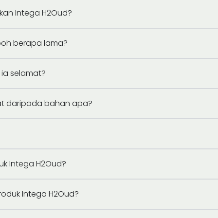
kan Intega H2Oud?
mpoh berapa lama?
 ia selamat?
uat daripada bahan apa?
duk Intega H2Oud?
roduk Intega H2Oud?