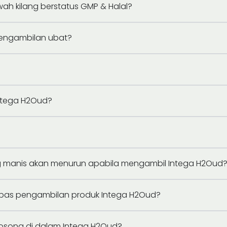
wah kilang berstatus GMP & Halal?
pengambilan ubat?
ntega H2Oud?
ng manis akan menurun apabila mengambil Intega H2Oud
elepas pengambilan produk Intega H2Oud?
 kosong di dalam Intega H2Oud?