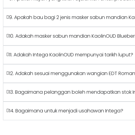
9. Apakah bau bagi 2 jenis masker sabun mandian K
10. Adakah masker sabun mandian KaolinOUD Blueberr
11. Adakah Intega KaolinOUD mempunyai tarikh luput?
12. Adakah sesuai menggunakan wangian EDT Roman
13. Bagaimana pelanggan boleh mendapatkan stok In
14. Bagaimana untuk menjadi usahawan Intega?