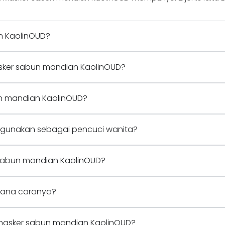
n KaolinOUD?
sker sabun mandian KaolinOUD?
un mandian KaolinOUD?
igunakan sebagai pencuci wanita?
sabun mandian KaolinOUD?
mana caranya?
k masker sabun mandian KaolinOUD?