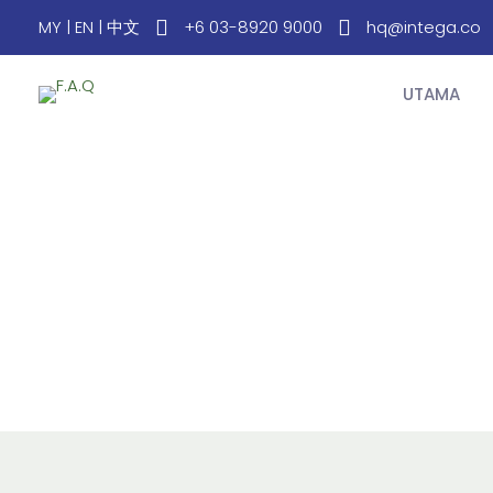
MY
|
EN
|
中文
+6 03-8920 9000
hq@intega.co
UTAMA