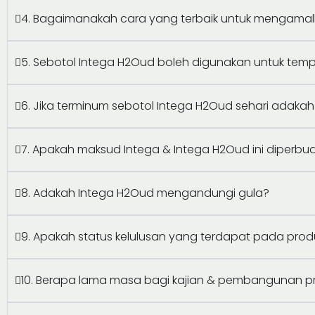
4. Bagaimanakah cara yang terbaik untuk mengamal
5. Sebotol Intega H2Oud boleh digunakan untuk te
6. Jika terminum sebotol Intega H2Oud sehari adakah
7. Apakah maksud Intega & Intega H2Oud ini diperb
8. Adakah Intega H2Oud mengandungi gula?
9. Apakah status kelulusan yang terdapat pada pro
10. Berapa lama masa bagi kajian & pembangunan p