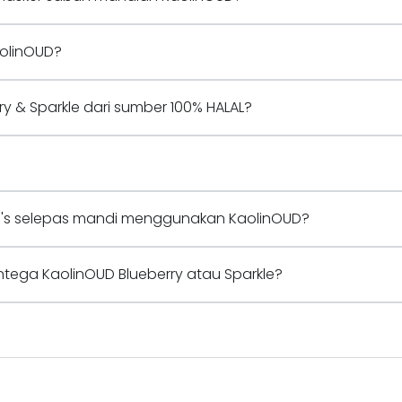
aolinOUD?
y & Sparkle dari sumber 100% HALAL?
's selepas mandi menggunakan KaolinOUD?
tega KaolinOUD Blueberry atau Sparkle?