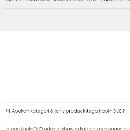
1. Apakah kategori & jenis produk Intega KaolinOUD?
Intega KaolinOUD adalah dibawah kategori penjagaan diri