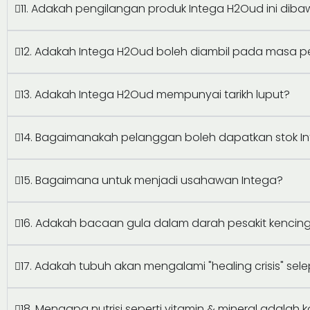
11. Adakah pengilangan produk Intega H2Oud ini diba
12. Adakah Intega H2Oud boleh diambil pada masa 
13. Adakah Intega H2Oud mempunyai tarikh luput?
14. Bagaimanakah pelanggan boleh dapatkan stok I
15. Bagaimana untuk menjadi usahawan Intega?
16. Adakah bacaan gula dalam darah pesakit kenci
17. Adakah tubuh akan mengalami "healing crisis" s
18. Mengapa nutrisi seperti vitamin & mineral adalah