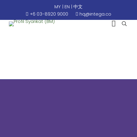
MY
|
EN
|
中文
+6 03-8920 9000
hq@intega.co
Profil Syarikat